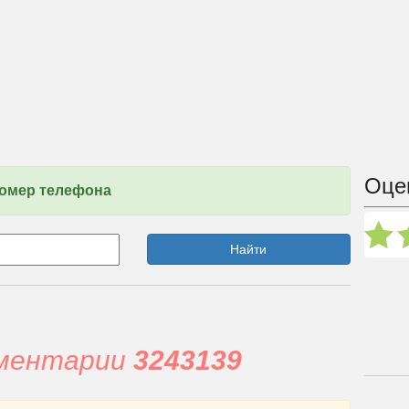
Оце
номер телефона
Найти
мментарии
3243139