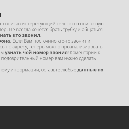
л
сто вписав интересующий телефон в поисковую
ер. Не всегда хочется брать трубку и общаться
знать кто звонил
.
фона
. Если Вам постоянно кто-то звонит и
ь по адресу, теперь можно проанализировать
ым
узнать чей номер звонил
! Коментарии к
 подозрительный номер вам нужно сделать
о нему информации, оставьте любые
данные по