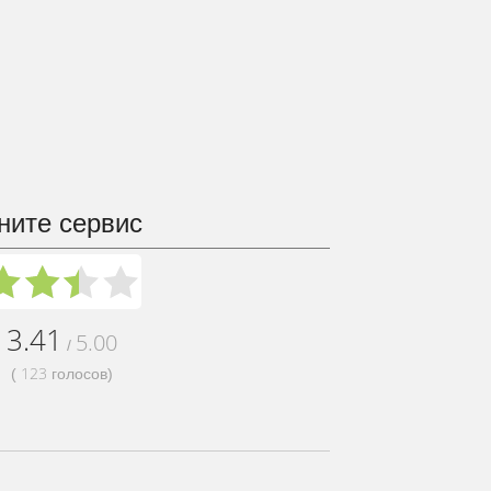
ните сервис
3.41
5.00
/
123
(
голосов)