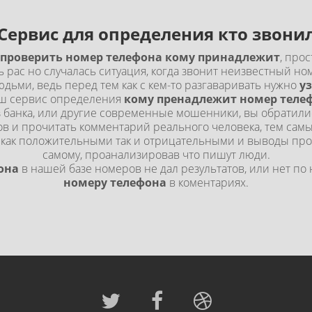
Сервис для определения кто звони
проверить номер телефона кому принадлежит
, про
ь рас но случалась ситуация, когда звонит неизвестный ном
дьми, ведь перед тем как с кем-то разгаваривать нужно
у
аш сервис определения
кому пренадлежит номер теле
банка, или другие современные мошенники, вы обратилис
в и прочитать комментарий реального человека, тем сам
 как положительными так и отрицательными и выводы про
самому, проанализировав что пишут люди.
она
в нашей базе номеров не дал результатов, или нет п
номеру телефона
в коментариях.