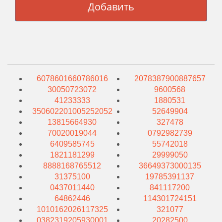
Добавить
6078601660786016
2078387900887657
30050723072
9600568
41233333
1880531
350602201005252052
52649904
13815664930
327478
70020019044
0792982739
6409585745
55742018
1821181299
29999050
8888168765512
36649373000135
31375100
19785391137
0437011440
841117200
64862446
114301724151
1010162026117325
321077
0382319205930001
20282500