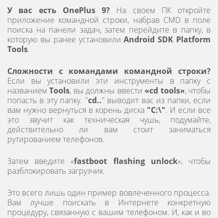
У вас есть OnePlus 9?
На своем ПК откройте
приложение командной строки, набрав CMD в поле
поиска на панели задач, затем перейдите в папку, в
которую вы ранее установили
Android SDK Platform
Tools
.
Сложности с командами командной строки?
Если вы установили эти инструменты в папку с
названием
Tools
, вы должны ввести
«cd tools»
, чтобы
попасть в эту папку. "
cd..
" выводит вас из папки, если
вам нужно вернуться в корень диска
"C:\"
. И если все
это звучит как техническая чушь, подумайте,
действительно ли вам стоит заниматься
рутированием телефонов.
Затем введите «
fastboot flashing unlock
», чтобы
разблокировать загрузчик.
Это всего лишь один пример вовлеченного процесса.
Вам лучше поискать в Интернете конкретную
процедуру, связанную с вашим телефоном. И, как и во