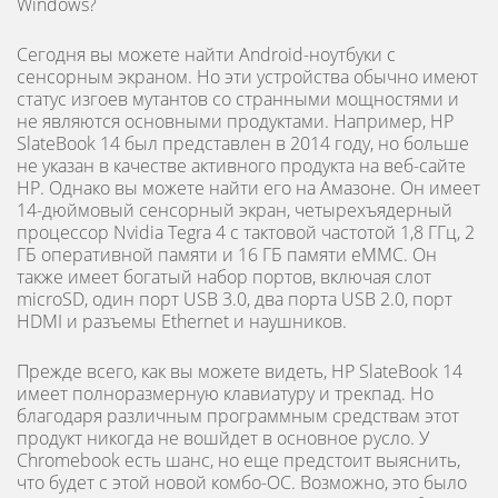
Windows?
Сегодня вы можете найти Android-ноутбуки с
сенсорным экраном. Но эти устройства обычно имеют
статус изгоев мутантов со странными мощностями и
не являются основными продуктами. Например, HP
SlateBook 14 был представлен в 2014 году, но больше
не указан в качестве активного продукта на веб-сайте
HP. Однако вы можете найти его на Амазоне. Он имеет
14-дюймовый сенсорный экран, четырехъядерный
процессор Nvidia Tegra 4 с тактовой частотой 1,8 ГГц, 2
ГБ оперативной памяти и 16 ГБ памяти eMMC. Он
также имеет богатый набор портов, включая слот
microSD, один порт USB 3.0, два порта USB 2.0, порт
HDMI и разъемы Ethernet и наушников.
Прежде всего, как вы можете видеть, HP SlateBook 14
имеет полноразмерную клавиатуру и трекпад. Но
благодаря различным программным средствам этот
продукт никогда не вошйдет в основное русло. У
Chromebook есть шанс, но еще предстоит выяснить,
что будет с этой новой комбо-ОС. Возможно, это было