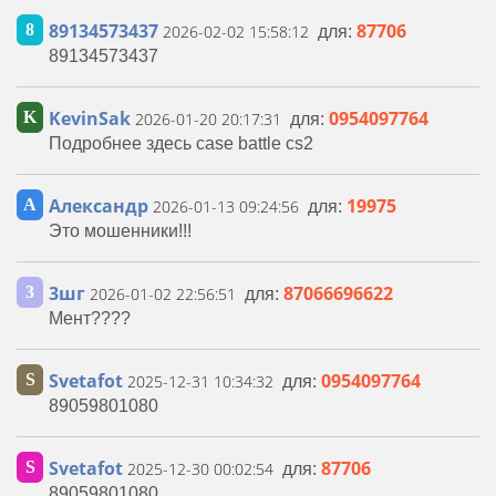
89134573437
87706
8
2026-02-02 15:58:12
для:
89134573437
KevinSak
0954097764
K
2026-01-20 20:17:31
для:
Подробнее здесь case battle cs2
Александр
19975
А
2026-01-13 09:24:56
для:
Это мошенники!!!
3шг
87066696622
3
2026-01-02 22:56:51
для:
Мент????
Svetafot
0954097764
S
2025-12-31 10:34:32
для:
89059801080
Svetafot
87706
S
2025-12-30 00:02:54
для:
89059801080