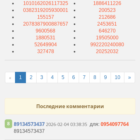
1010162026117325
1886411226
0382319205930001
200523
155157
212686
2078387900887657
2453651
9600568
646270
1880531
19505000
52649904
992220240080
327478
20252032
«
1
2
3
4
5
6
7
8
9
10
»
Последние комментарии
89134573437
0954097764
8
2026-02-04 03:38:35
для:
89134573437